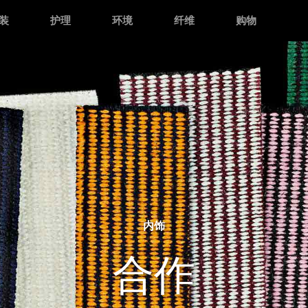
装
护理
环境
纤维
购物
内饰
合作