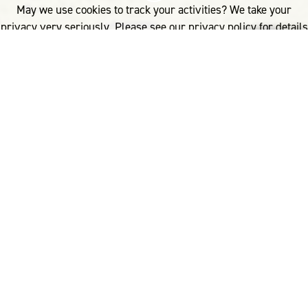
May we use cookies to track your activities? We take your
privacy very seriously. Please see our privacy policy for details
and any questions.
Yes
No
耗能更少。用水更少
制造 100 件毛衣，羊毛产品的能耗比聚酯纤维产
品少 18％，而用水则比棉产品少将近 70％。
无塑料微粒，垃圾填埋更少
羊毛由角蛋白组成，不是像合成纤维那样用石油
制造而成。羊毛是 100％ 可生物降解的，不会对
我们的海洋或陆地造成微塑料污染。
地球上重复利用率和回收率最高
的纤维