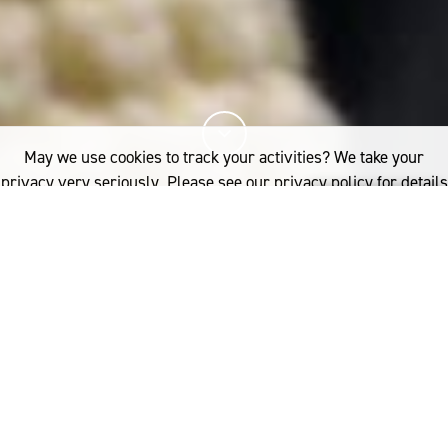
May we use cookies to track your activities? We take your
privacy very seriously. Please see our privacy policy for details
and any questions.
Yes
No
13%
您已阅读
该文章
FASHION
THE FINAL COAT
巴黎时装周期间，备受尊敬的评论家 Sarah Mower 为
了解更多内容，请点击：
《Vogue Runway》撰文，声称 2017 年秋时装系列是“大
衣季”。的确，从本月早先在伦敦的开幕秀来看，外套证
Australia
明了它们在当代多变的时尚界是无懈可击的存在（和统
woolmark.australia@wool.com