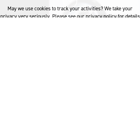
May we use cookies to track your activities? We take your
privacy very seriously. Please see our privacy policy for details
and any questions.
Yes
No
32%
您已阅读
该文章
INDUSTRY
CERTIFICATION
BECOME CERTIFIED
通过羊毛产品的认证，既可提升产品质量，确保产品
了解更多内容，请点击：
经过了严格测试，也可保证产品使用的羊毛是天然、
可再生和可降解的。
Australia
woolmark.australia@wool.com
产品一经羊毛标志认证，就可成为羊毛标志特许授权企
业，并将获得大量的行业资讯、专业知识和信息。
相关推荐
;
羊毛标志认证