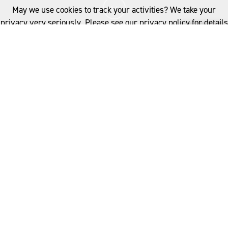
May we use cookies to track your activities? We take your
privacy very seriously. Please see our privacy policy for details
and any questions.
Yes
No
©Andrew Heald @Unsplash.com
运动服饰已经从注重功能性的运动必需品转变为备受追
捧的日常单品，在今天的衣橱中，运动服饰将舒适和优
雅巧妙融合。这一演变的核心来自美丽诺羊毛，这种纤
维因其天然而卓越的性能特性以及永不过时的优雅而受
到赞誉。
美丽诺羊毛毫不费力将功能性与精致相结合，它是穿着
者追求舒适和体现审美的理想想选择，从运动功能服饰
轻松过渡到日常着装。这种卓越的纤维具有天然的透气